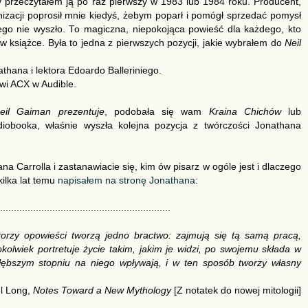
 przeczytałem ją po raz pierwszy w 1983 lub 1984 roku. Producent,
nizacji poprosił mnie kiedyś, żebym poparł i pomógł sprzedać pomysł
 tego nie wyszło. To magiczna, niepokojąca powieść dla każdego, kto
w książce. Była to jedna z pierwszych pozycji, jakie wybrałem do
Neil
thana i lektora Edoardo Balleriniego.
owi ACX w Audible.
eil Gaiman prezentuje
, podobała się wam
Kraina Chichów
lub
udiobooka, właśnie wyszła kolejna pozycja z twórczości Jonathana
hana Carrolla i zastanawiacie się, kim ów pisarz w ogóle jest i dlaczego
ilka lat temu
napisałem na stronę Jonathana
:
..............................................................
torzy opowieści tworzą jedno bractwo: zajmują się tą samą pracą,
okolwiek portretuje życie takim, jakim je widzi, po swojemu składa w
jgłębszym stopniu na niego wpływają, i w ten sposób tworzy własny
l Long,
Notes Toward a New Mythology
[Z notatek do nowej mitologii]