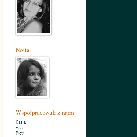
Noita
Współpracowali z nami
Kasia
Aga
Piotr