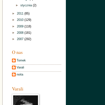
►
stycznia
(2)
►
2011
(85)
►
2010
(129)
►
2009
(118)
►
2008
(181)
►
2007
(292)
O nas
Tomek
Varali
noita
Varali