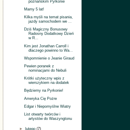
poznańskim Pyrkonie
Mamy 5 lat!
Kilka myśli na temat pisania,
jazdy samochodem we ...
Dziś Magiczny Bonusowy
Radosny Dodatkowy Dzień
w R...
Kim jest Jonathan Carroll i
dlaczego powinno to Wa...
Wspomnienie o Jeanie Giraud
Pewien poranek z
nominacjami do Nebuli
Krótki użyteczny wpis z
wierszykiem na dodatek
Będziemy na Pyrkonie!
Ameryka Cię Pożre
Edgar i Niepomyślne Wiatry
List otwarty twórców i
artystów do Waszyngtonu
►
lutego
(7)