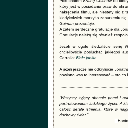
Pokochałem
Krainę Chichów
od kiedy
który jest w posiadaniu praw do ekra
nakręcenia filmu, ale niestety nic z
kiedykolwiek marzył o zanurzeniu się 
Gaiman prezentuje
.
A zatem serdeczne gratulacje dla Jona
Gratulacje należą się również zespoł
Jeżeli w ogóle śledziliście serię
N
chcielibyście posłuchać jakiegoś a
Carrolla:
Białe jabłka
.
A jeżeli jeszcze nie odkryliście Jonat
powinno was to interesować – oto co k
............................................................
"Wszyscy żyjący obecnie poeci i au
portretowaniem ludzkiego życia. A kt
całość detale istnienia, które w na
duchowy świat."
–
Hanie