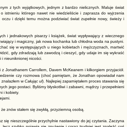
dnym z tych wyjątkowych, jednym z bardzo nielicznych. Maluje świat
 o istnieniu którego nawet nie wiedzieliście i zaprasza do wyjrzenia
 oczu i dzięki temu można podziwiać świat zupełnie nowy, świeży i
h i jednakowych pisarzy i książek, świat wypływający z wiecznego
eźwiający i magiczny, jak nowa kochanka lub chłodna woda na pustyni.
hać się w występujących u niego kobietach i mężczyznach, martwić
widzić, gdy zdradzają lub zawodzą i cieszyć, gdy udaje im się wykraść
 i nieuniknionej nicości.
ji z Jonathanem Carrollem, Davem McKeanem i kilkorgiem przyjaciół.
e jedzenie czy rozmowa (choć pamiętam, że Jonathan opowiadał nam
em znalazłem w
Całując ul
). Najlepiej zapamiętałem proces stawania się
ych jego postaci. Byliśmy błyskotliwi i zabawni, mądrzy i przepełnieni
i i kobiety.
ejami.
, że znów stałem się zwykłą, przyziemną osobą.
esz się nieszczególnie przychylnie nastawiony do jej czytania. Zaczyna
, lecz szybko pojawia się znużenie i coraz trudniej jest znaleźć coś