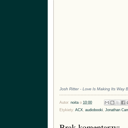
Josh Ritter - Love Is Making Its Way
Autor:
noita
o
10:00
Etykiety:
ACX
,
audiobooki
,
Jonathan Carr
Brak komentarzy: