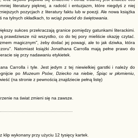
iej literatury pięknej, a radość i entuzjazm, które niegdyś z niej
iejszych pozycjach z literatury faktu lub w poezji. Ale nowa książka
ś na tylnych okładkach, to wciąż
powód do świętowania
.
jwiększy sukces przekraczają granice pomiędzy gatunkami literackimi.
 są prawdziwsze niż wszystko, co do tej pory mieliście okazję czytać.
zmem magicznym", żeby dodać jej powagi, ale to jak dziwka, która
zoru". Natomiast książki Jonathana Carrolla mają pełne prawo do
eracie się przy nadawaniu etykietek.
 Carrolla i tyle. Jest jedym z tej niewielkiej garstki i należy do
ięgnijcie po
Muzeum Psów
,
Dziecko na niebie
,
Śpiąc w płomieniu
,
ieść (na stronie z pewnością znajdziecie pełną listę)
zenie na świat zmieni się na zawsze.
...........................................................
 klip wykonany przy użyciu 12 tysięcy kartek.