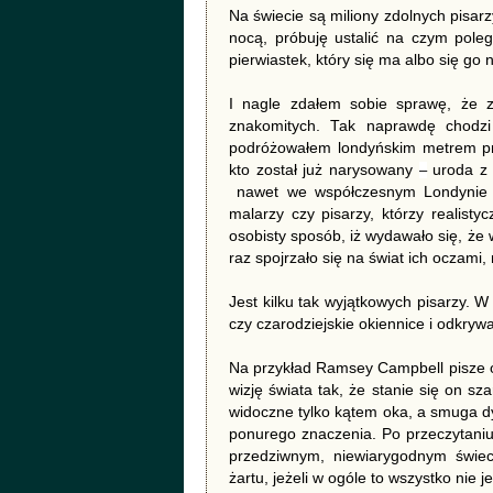
Na świecie są miliony zdolnych pisarzy
nocą, próbuję ustalić na czym poleg
pierwiastek, który się ma albo się go 
I nagle zdałem sobie sprawę, że z
znakomitych. Tak naprawdę chodzi
podróżowałem londyńskim metrem prz
kto został już narysowany
–
uroda z 
nawet we współczesnym Londynie m
malarzy czy pisarzy, którzy realistyc
osobisty sposób, iż wydawało się, że 
raz spojrzało się na świat ich oczami, 
Jest kilku tak wyjątkowych pisarzy. W
czy czarodziejskie okiennice i odkrywa
Na przykład Ramsey Campbell pisze opo
wizję świata tak, że stanie się on s
widoczne tylko kątem oka, a smuga d
ponurego znaczenia. Po przeczytaniu 
przedziwnym, niewiarygodnym świec
żartu, jeżeli w ogóle to wszystko nie j