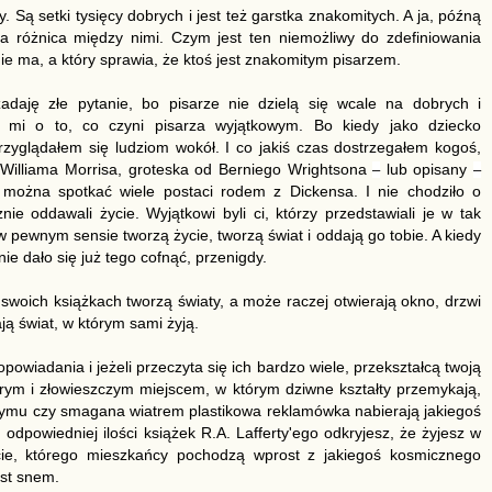
. Są setki tysięcy dobrych i jest też garstka znakomitych. A ja, późną
a różnica między nimi. Czym jest ten niemożliwy do zdefiniowania
nie ma, a który sprawia, że ktoś jest znakomitym pisarzem.
adaję złe pytanie, bo pisarze nie dzielą się wcale na dobrych i
 mi o to, co czyni pisarza wyjątkowym. Bo kiedy jako dziecko
yglądałem się ludziom wokół. I co jakiś czas dostrzegałem kogoś,
Williama Morrisa, groteska od Berniego Wrightsona
–
lub opisany
–
ożna spotkać wiele postaci rodem z Dickensa. I nie chodziło o
znie oddawali życie. Wyjątkowi byli ci, którzy przedstawiali je w tak
w pewnym sensie tworzą życie, tworzą świat i oddają go tobie. A kiedy
nie dało się już tego cofnąć, przenigdy.
 swoich książkach tworzą światy, a może raczej otwierają okno, drzwi
ją świat, w którym sami żyją.
wiadania i jeżeli przeczyta się ich bardzo wiele, przekształcą twoją
zarym i złowieszczym miejscem, w którym dziwne kształty przemykają,
ymu czy smagana wiatrem plastikowa reklamówka nabierają jakiegoś
odpowiedniej ilości książek R.A. Lafferty'ego odkryjesz, że żyjesz w
ie, którego mieszkańcy pochodzą wprost z jakiegoś kosmicznego
est snem.