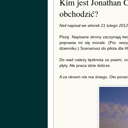
Kim jest Jonathan C
obchodzić?
Neil napisał we wtorek 21 lutego 201
Piszę. Napisane strony zaczynają two
poprawia mi się morale. (Por. wsz
dzienniku.) Scenariusz do pilota dla 
Do wad należy tęsknota za psami, rod
płyty. Ale praca idzie dobrze.
A za oknem nie ma śniegu. Oto porann