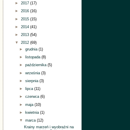
►
2017
(17)
►
2016
(16)
►
2015
(15)
►
2014
(41)
►
2013
(54)
▼
2012
(69)
►
grudnia
(1)
►
listopada
(8)
►
października
(5)
►
września
(3)
►
sierpnia
(3)
►
lipca
(11)
►
czerwca
(6)
►
maja
(10)
►
kwietnia
(1)
▼
marca
(12)
Krainy marzeń i wyobraźni na