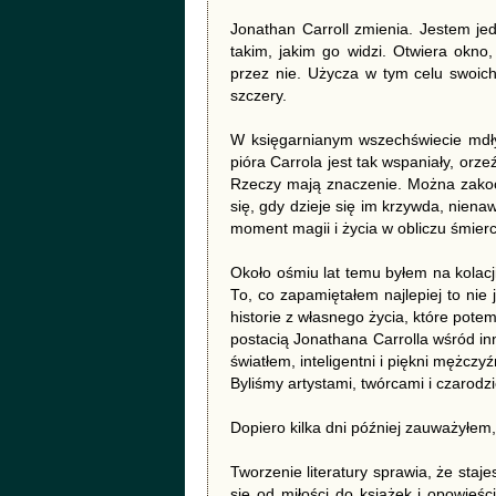
Jonathan Carroll zmienia. Jestem je
takim, jakim go widzi. Otwiera okno,
przez nie. Użycza w tym celu swoich
szczery.
W księgarnianym wszechświecie mdłyc
pióra Carrola jest tak wspaniały, orz
Rzeczy mają znaczenie. Można zakoc
się, gdy dzieje się im krzywda, niena
moment magii i życia w obliczu śmierci
Około ośmiu lat temu byłem na kolac
To, co zapamiętałem najlepiej to ni
historie z własnego życia, które pot
postacią Jonathana Carrolla wśród inn
światłem, inteligentni i piękni mężczyźn
Byliśmy artystami, twórcami i czarodzi
Dopiero kilka dni później zauważyłem
Tworzenie literatury sprawia, że staj
się od miłości do książek i opowieści