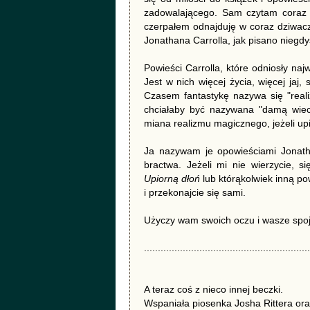
zadowalającego. Sam czytam coraz mn
czerpałem odnajduję w coraz dziwaczn
Jonathana Carrolla, jak pisano niegdy
Powieści Carrolla, które odniosły na
Jest w nich więcej życia, więcej jaj,
Czasem fantastykę nazywa się "reali
chciałaby być nazywana "damą wiec
miana realizmu magicznego, jeżeli upi
Ja nazywam je opowieściami Jonathana
bractwa. Jeżeli mi nie wierzycie, s
Upiorną dłoń
lub którąkolwiek inną pow
i przekonajcie się sami.
Użyczy wam swoich oczu i wasze spojr
............................................................
A teraz coś z nieco innej beczki.
Wspaniała piosenka Josha Rittera oraz