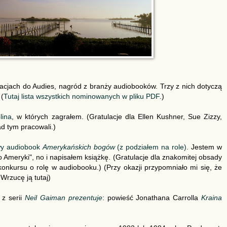
acjach do Audies, nagród z branży audiobooków. Trzy z nich dotyczą
 (
Tutaj lista wszystkich nominowanych w pliku PDF
.)
lina
, w których zagrałem. (Gratulacje dla Ellen Kushner, Sue Zizzy,
d tym pracowali.)
wy audiobook
Amerykańskich bogów
(z podziałem na role)
. Jestem w
 Ameryki", no i napisałem książkę. (Gratulacje dla znakomitej obsady
konkursu o rolę w audiobooku.) (Przy okazji przypomniało mi się, że
Wrzucę ją tutaj)
 z serii
Neil Gaiman prezentuje
: powieść Jonathana Carrolla
Kraina