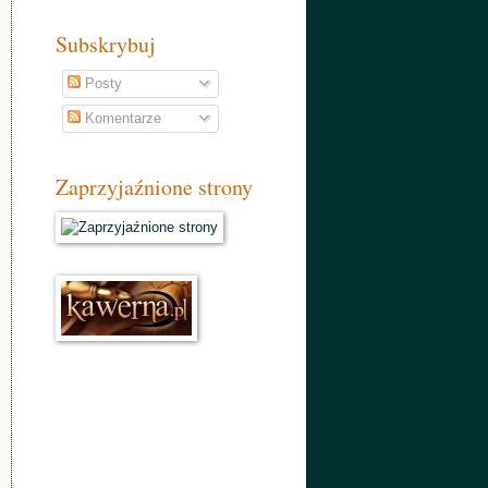
Subskrybuj
Posty
Komentarze
Zaprzyjaźnione strony